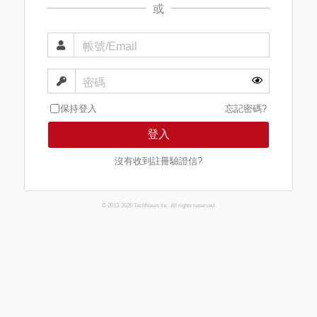
或
帳號/Email
密碼
保持登入
忘記密碼?
登入
沒有收到註冊驗證信?
© 2013-2026 TechNews Inc. All rights reserved.