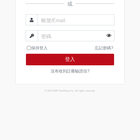
或
帳號/Email
密碼
保持登入
忘記密碼?
登入
沒有收到註冊驗證信?
© 2013-2026 TechNews Inc. All rights reserved.