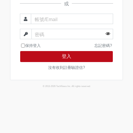
或
帳號/Email
密碼
保持登入
忘記密碼?
登入
沒有收到註冊驗證信?
© 2013-2026 TechNews Inc. All rights reserved.