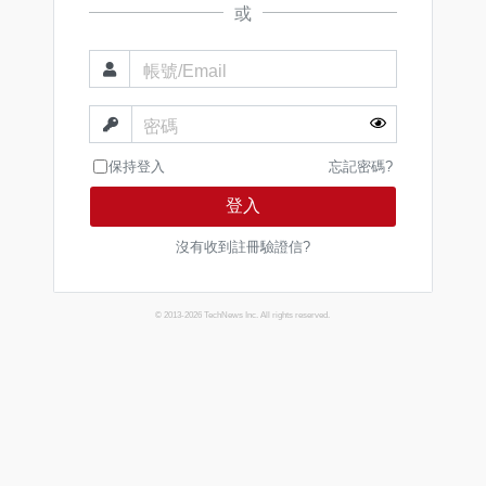
或
帳號/Email
密碼
保持登入
忘記密碼?
登入
沒有收到註冊驗證信?
© 2013-2026 TechNews Inc. All rights reserved.