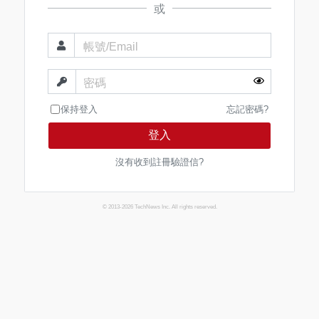
或
帳號/Email
密碼
保持登入
忘記密碼?
登入
沒有收到註冊驗證信?
© 2013-2026 TechNews Inc. All rights reserved.