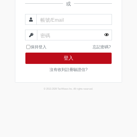
或
帳號/Email
密碼
保持登入
忘記密碼?
登入
沒有收到註冊驗證信?
© 2013-2026 TechNews Inc. All rights reserved.