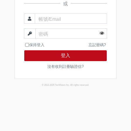
或
帳號/Email
密碼
保持登入
忘記密碼?
登入
沒有收到註冊驗證信?
© 2013-2026 TechNews Inc. All rights reserved.