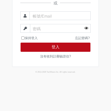
或
帳號/Email
密碼
保持登入
忘記密碼?
登入
沒有收到註冊驗證信?
© 2013-2026 TechNews Inc. All rights reserved.