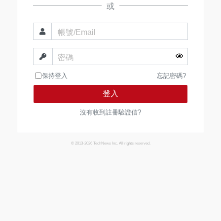
或
帳號/Email
密碼
保持登入
忘記密碼?
登入
沒有收到註冊驗證信?
© 2013-2026 TechNews Inc. All rights reserved.