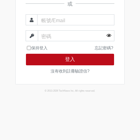
或
帳號/Email
密碼
保持登入
忘記密碼?
登入
沒有收到註冊驗證信?
© 2013-2026 TechNews Inc. All rights reserved.