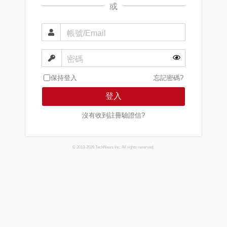
或
帳號/Email
密碼
保持登入
忘記密碼?
登入
沒有收到註冊驗證信?
© 2013-2026 TechNews Inc. All rights reserved.