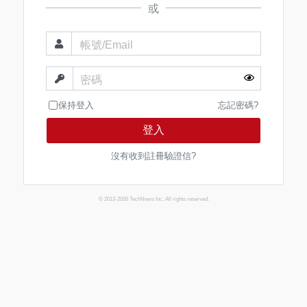
或
帳號/Email
密碼
保持登入
忘記密碼?
登入
沒有收到註冊驗證信?
© 2013-2026 TechNews Inc. All rights reserved.