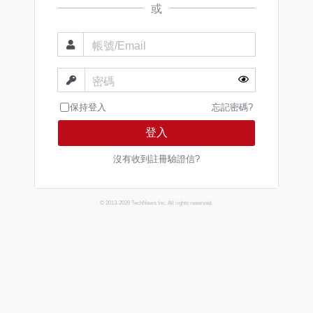
或
帳號/Email
密碼
保持登入
忘記密碼?
登入
沒有收到註冊驗證信?
© 2013-2026 TechNews Inc. All rights reserved.