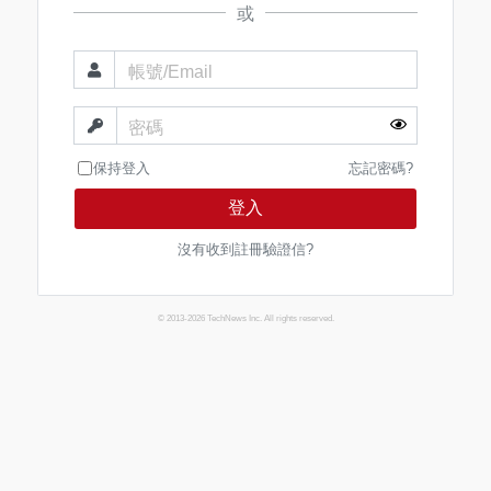
或
帳號/Email
密碼
保持登入
忘記密碼?
登入
沒有收到註冊驗證信?
© 2013-2026 TechNews Inc. All rights reserved.