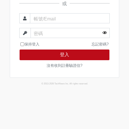
或
帳號/Email
密碼
保持登入
忘記密碼?
登入
沒有收到註冊驗證信?
© 2013-2026 TechNews Inc. All rights reserved.