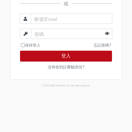
或
帳號/Email
密碼
保持登入
忘記密碼?
登入
沒有收到註冊驗證信?
© 2013-2026 TechNews Inc. All rights reserved.