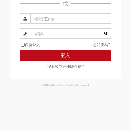
或
帳號/Email
密碼
保持登入
忘記密碼?
登入
沒有收到註冊驗證信?
© 2013-2026 TechNews Inc. All rights reserved.