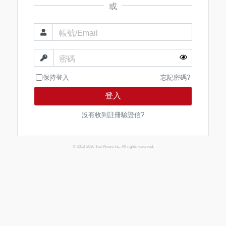
或
帳號/Email
密碼
保持登入
忘記密碼?
登入
沒有收到註冊驗證信?
© 2013-2026 TechNews Inc. All rights reserved.