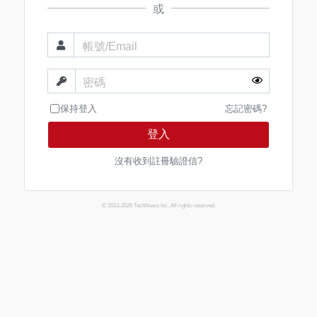
或
帳號/Email
密碼
保持登入
忘記密碼?
登入
沒有收到註冊驗證信?
© 2013-2026 TechNews Inc. All rights reserved.