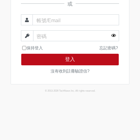
或
帳號/Email
密碼
保持登入
忘記密碼?
登入
沒有收到註冊驗證信?
© 2013-2026 TechNews Inc. All rights reserved.