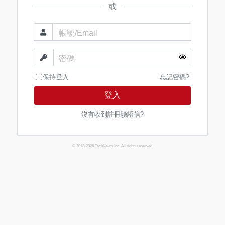
或
帳號/Email
密碼
保持登入
忘記密碼?
登入
沒有收到註冊驗證信?
© 2013-2026 TechNews Inc. All rights reserved.