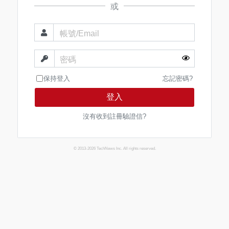
或
帳號/Email
密碼
保持登入
忘記密碼?
登入
沒有收到註冊驗證信?
© 2013-2026 TechNews Inc. All rights reserved.