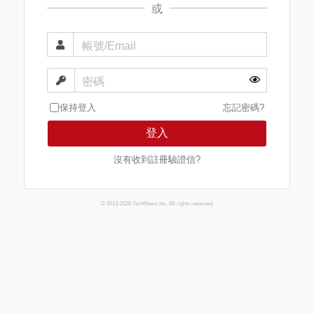
或
帳號/Email
密碼
保持登入
忘記密碼?
登入
沒有收到註冊驗證信?
© 2013-2026 TechNews Inc. All rights reserved.