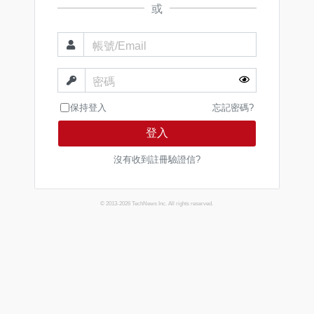
或
帳號/Email
密碼
保持登入
忘記密碼?
登入
沒有收到註冊驗證信?
© 2013-2026 TechNews Inc. All rights reserved.