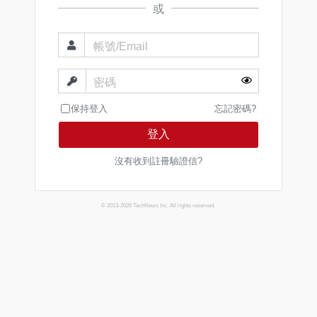
或
帳號/Email
密碼
保持登入
忘記密碼?
登入
沒有收到註冊驗證信?
© 2013-2026 TechNews Inc. All rights reserved.