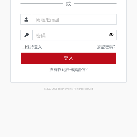
或
帳號/Email
密碼
保持登入
忘記密碼?
登入
沒有收到註冊驗證信?
© 2013-2026 TechNews Inc. All rights reserved.