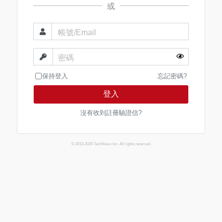
或
帳號/Email
密碼
保持登入
忘記密碼?
登入
沒有收到註冊驗證信?
© 2013-2026 TechNews Inc. All rights reserved.