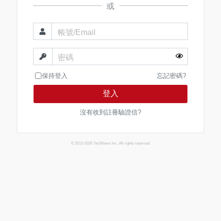
或
帳號/Email
密碼
保持登入
忘記密碼?
登入
沒有收到註冊驗證信?
© 2013-2026 TechNews Inc. All rights reserved.