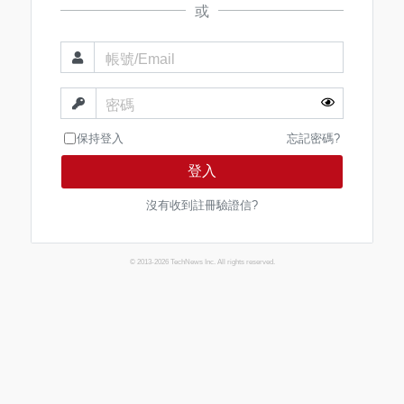
或
帳號/Email
密碼
保持登入
忘記密碼?
登入
沒有收到註冊驗證信?
© 2013-2026 TechNews Inc. All rights reserved.