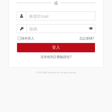
或
帳號/Email
密碼
保持登入
忘記密碼?
登入
沒有收到註冊驗證信?
© 2013-2026 TechNews Inc. All rights reserved.