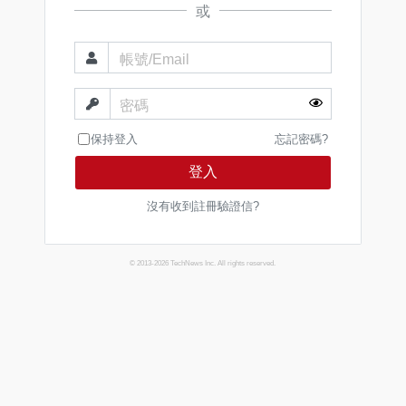
或
帳號/Email
密碼
保持登入
忘記密碼?
登入
沒有收到註冊驗證信?
© 2013-2026 TechNews Inc. All rights reserved.