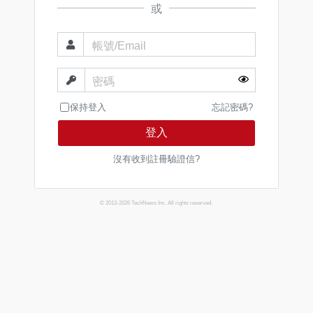
或
帳號/Email
密碼
保持登入
忘記密碼?
登入
沒有收到註冊驗證信?
© 2013-2026 TechNews Inc. All rights reserved.