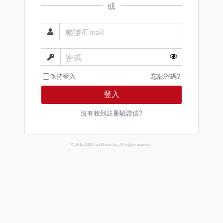
或
帳號/Email
密碼
保持登入
忘記密碼?
登入
沒有收到註冊驗證信?
© 2013-2026 TechNews Inc. All rights reserved.