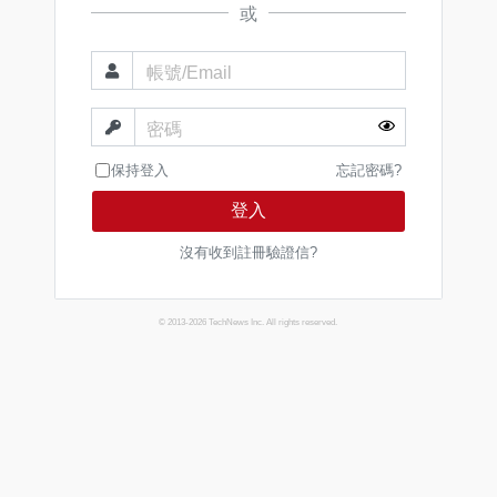
或
帳號/Email
密碼
保持登入
忘記密碼?
登入
沒有收到註冊驗證信?
© 2013-2026 TechNews Inc. All rights reserved.