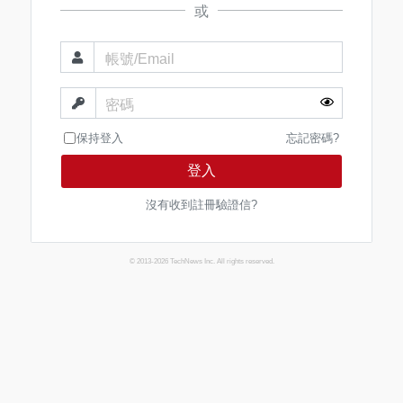
或
帳號/Email
密碼
保持登入
忘記密碼?
登入
沒有收到註冊驗證信?
© 2013-2026 TechNews Inc. All rights reserved.