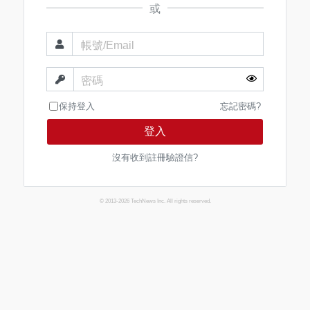
或
帳號/Email
密碼
保持登入
忘記密碼?
登入
沒有收到註冊驗證信?
© 2013-2026 TechNews Inc. All rights reserved.