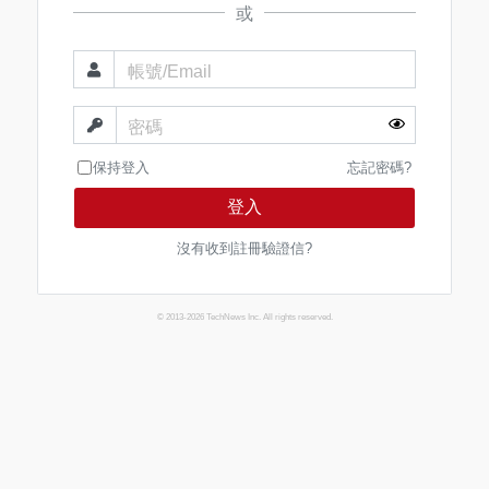
或
帳號/Email
密碼
保持登入
忘記密碼?
登入
沒有收到註冊驗證信?
© 2013-2026 TechNews Inc. All rights reserved.