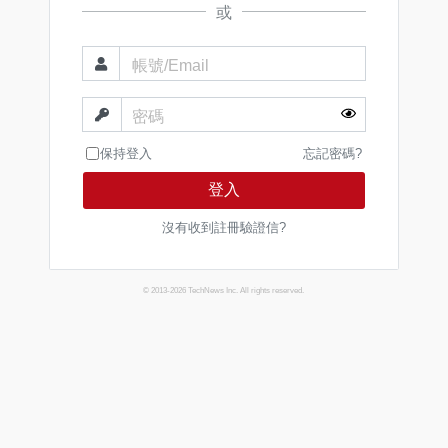
或
帳號/Email
密碼
保持登入
忘記密碼?
登入
沒有收到註冊驗證信?
© 2013-2026 TechNews Inc. All rights reserved.