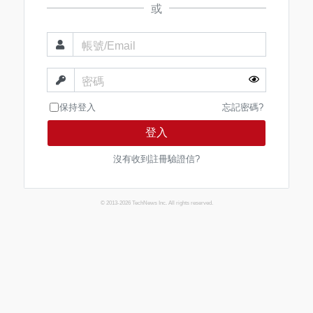
或
帳號/Email
密碼
保持登入
忘記密碼?
登入
沒有收到註冊驗證信?
© 2013-2026 TechNews Inc. All rights reserved.