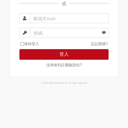
或
帳號/Email
密碼
保持登入
忘記密碼?
登入
沒有收到註冊驗證信?
© 2013-2026 TechNews Inc. All rights reserved.