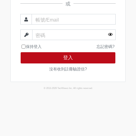
或
帳號/Email
密碼
保持登入
忘記密碼?
登入
沒有收到註冊驗證信?
© 2013-2026 TechNews Inc. All rights reserved.