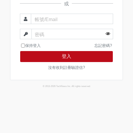
或
帳號/Email
密碼
保持登入
忘記密碼?
登入
沒有收到註冊驗證信?
© 2013-2026 TechNews Inc. All rights reserved.