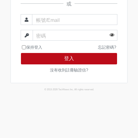
或
帳號/Email
密碼
保持登入
忘記密碼?
登入
沒有收到註冊驗證信?
© 2013-2026 TechNews Inc. All rights reserved.