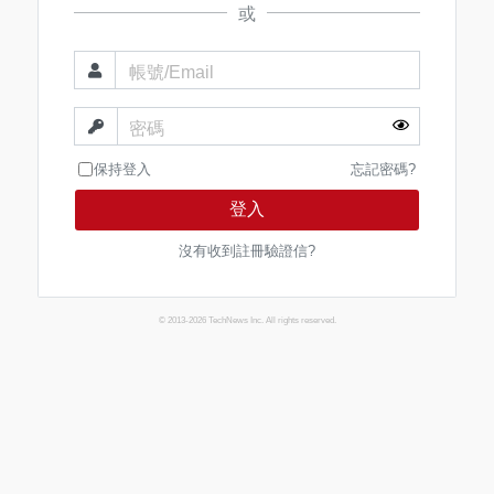
或
帳號/Email
密碼
保持登入
忘記密碼?
登入
沒有收到註冊驗證信?
© 2013-2026 TechNews Inc. All rights reserved.