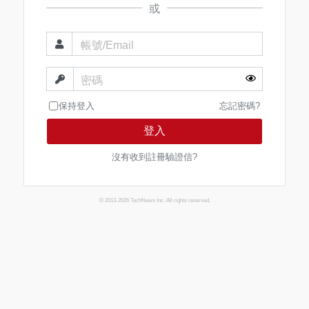
或
帳號/Email
密碼
保持登入
忘記密碼?
登入
沒有收到註冊驗證信?
© 2013-2026 TechNews Inc. All rights reserved.