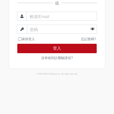
或
帳號/Email
密碼
保持登入
忘記密碼?
登入
沒有收到註冊驗證信?
© 2013-2026 TechNews Inc. All rights reserved.