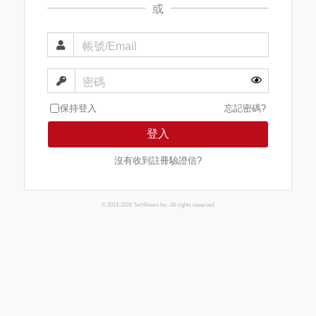
或
帳號/Email
密碼
保持登入
忘記密碼?
登入
沒有收到註冊驗證信?
© 2013-2026 TechNews Inc. All rights reserved.