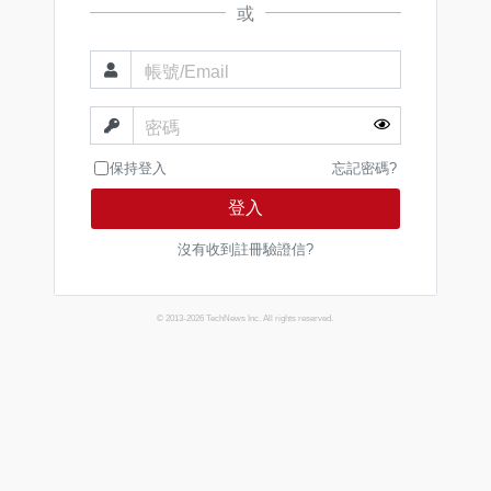
或
帳號/Email
密碼
保持登入
忘記密碼?
登入
沒有收到註冊驗證信?
© 2013-2026 TechNews Inc. All rights reserved.