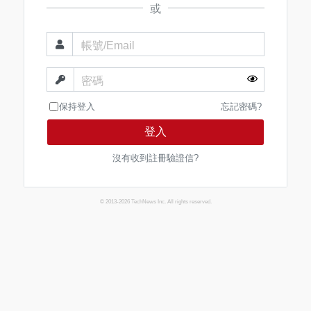
或
帳號/Email
密碼
保持登入
忘記密碼?
登入
沒有收到註冊驗證信?
© 2013-2026 TechNews Inc. All rights reserved.