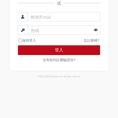
或
帳號/Email
密碼
保持登入
忘記密碼?
登入
沒有收到註冊驗證信?
© 2013-2026 TechNews Inc. All rights reserved.